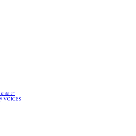
 public"
K @ VOICES