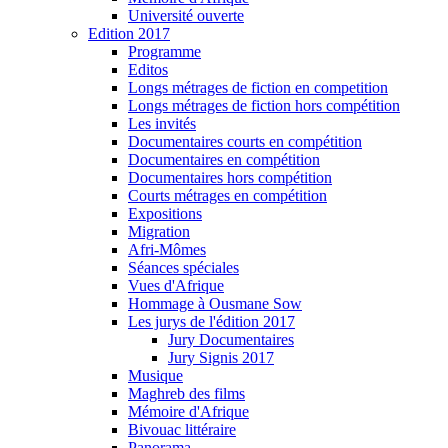
Université ouverte
Edition 2017
Programme
Editos
Longs métrages de fiction en competition
Longs métrages de fiction hors compétition
Les invités
Documentaires courts en compétition
Documentaires en compétition
Documentaires hors compétition
Courts métrages en compétition
Expositions
Migration
Afri-Mômes
Séances spéciales
Vues d'Afrique
Hommage à Ousmane Sow
Les jurys de l'édition 2017
Jury Documentaires
Jury Signis 2017
Musique
Maghreb des films
Mémoire d'Afrique
Bivouac littéraire
Panorama