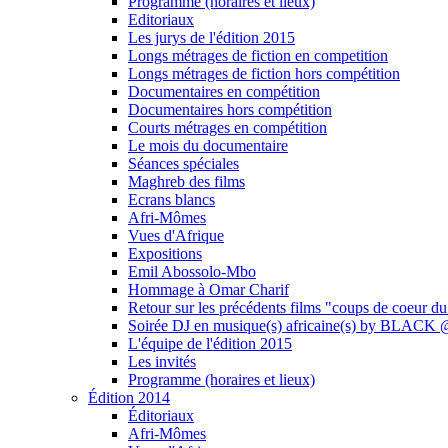
Programme (horaires et lieux)
Editoriaux
Les jurys de l'édition 2015
Longs métrages de fiction en competition
Longs métrages de fiction hors compétition
Documentaires en compétition
Documentaires hors compétition
Courts métrages en compétition
Le mois du documentaire
Séances spéciales
Maghreb des films
Ecrans blancs
Afri-Mômes
Vues d'Afrique
Expositions
Emil Abossolo-Mbo
Hommage à Omar Charif
Retour sur les précédents films "coups de coeur du
Soirée DJ en musique(s) africaine(s) by BLAC
L'équipe de l'édition 2015
Les invités
Programme (horaires et lieux)
Édition 2014
Éditoriaux
Afri-Mômes