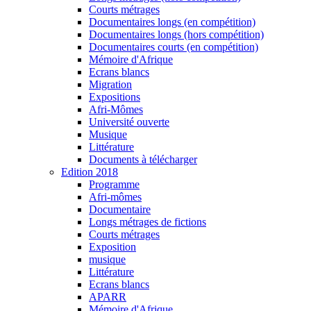
Courts métrages
Documentaires longs (en compétition)
Documentaires longs (hors compétition)
Documentaires courts (en compétition)
Mémoire d'Afrique
Ecrans blancs
Migration
Expositions
Afri-Mômes
Université ouverte
Musique
Littérature
Documents à télécharger
Edition 2018
Programme
Afri-mômes
Documentaire
Longs métrages de fictions
Courts métrages
Exposition
musique
Littérature
Ecrans blancs
APARR
Mémoire d'Afrique