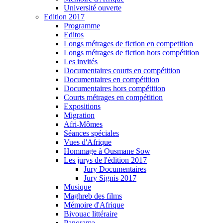
Université ouverte
Edition 2017
Programme
Editos
Longs métrages de fiction en competition
Longs métrages de fiction hors compétition
Les invités
Documentaires courts en compétition
Documentaires en compétition
Documentaires hors compétition
Courts métrages en compétition
Expositions
Migration
Afri-Mômes
Séances spéciales
Vues d'Afrique
Hommage à Ousmane Sow
Les jurys de l'édition 2017
Jury Documentaires
Jury Signis 2017
Musique
Maghreb des films
Mémoire d'Afrique
Bivouac littéraire
Panorama