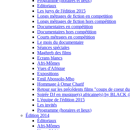
Programme (horaires et lieux)
Editoriaux
Les jurys de l'édition 2015
Longs métrages de fiction en competition
Longs métrages de fiction hors compétition
Documentaires en compétition
Documentaires hors compétition
Courts métrages en compétition
Le mois du documentaire
Séances spéciales
Maghreb des films
Ecrans blancs
Afri-Mômes
Vues d'Afrique
Expositions
Emil Abossolo-Mbo
Hommage à Omar Charif
Retour sur les précédents films "coups de coeur du
Soirée DJ en musique(s) africaine(s) by BLAC
L'équipe de l'édition 2015
Les invités
Programme (horaires et lieux)
Édition 2014
Éditoriaux
Afri-Mômes