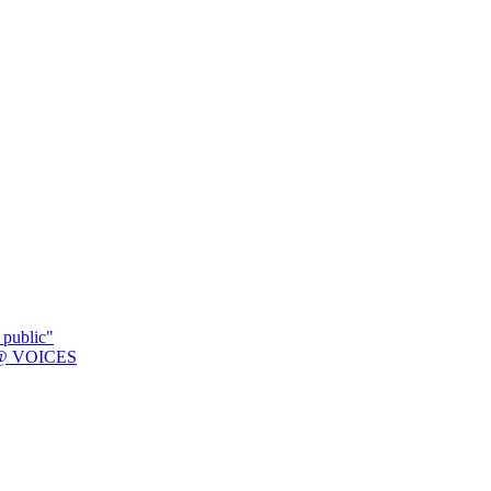
 public"
K @ VOICES