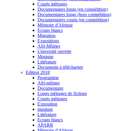
Courts métrages
Documentaires longs (en compétition)
Documentaires longs (hors compétition)
Documentaires courts (en compétition)
Mémoire d'Afrique
Ecrans blancs
Migration
Expositions
Afri-Mômes
Université ouverte
Musique
Littérature
Documents à télécharger
Edition 2018
Programme
Afri-mômes
Documentaire
Longs métrages de fictions
Courts métrages
Exposition
musique
Littérature
Ecrans blancs
APARR
Mémoire d'Afrique