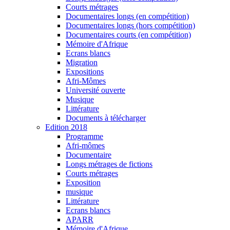
Courts métrages
Documentaires longs (en compétition)
Documentaires longs (hors compétition)
Documentaires courts (en compétition)
Mémoire d'Afrique
Ecrans blancs
Migration
Expositions
Afri-Mômes
Université ouverte
Musique
Littérature
Documents à télécharger
Edition 2018
Programme
Afri-mômes
Documentaire
Longs métrages de fictions
Courts métrages
Exposition
musique
Littérature
Ecrans blancs
APARR
Mémoire d'Afrique