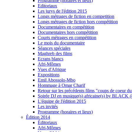
Programme (horaires et lieux)
Editoriaux
Les jurys de l'édition 2015
Longs métrages de fiction en competition
Longs métrages de fiction hors compétition
Documentaires en compétition
Documentaires hors compétition
Courts métrages en compétition
Le mois du documentaire
Séances spéciales
Maghreb des films
Ecrans blancs
Afri-Mômes
Vues d'Afrique
Expositions
Emil Abossolo-Mbo
Hommage à Omar Charif
Retour sur les précédents films "coups de coeur du
Soirée DJ en musique(s) africaine(s) by BLAC
L'équipe de l'édition 2015
Les invités
Programme (horaires et lieux)
Édition 2014
Éditoriaux
Afri-Mômes