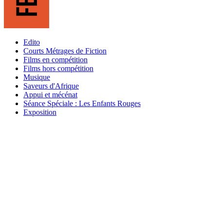
Edito
Courts Métrages de Fiction
Films en compétition
Films hors compétition
Musique
Saveurs d'Afrique
Appui et mécénat
Séance Spéciale : Les Enfants Rouges
Exposition