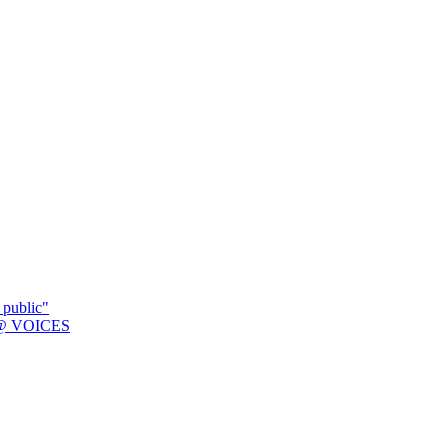
 public"
K @ VOICES