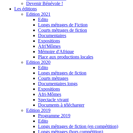
Devenir Bénévole !
Les éditions
Edition 2021
Edito
Longs métrages de Fiction
Courts métrages de fiction
Documentaires
Expositions
Afri'Mômes
Mémoire d'Afrique
Place aux productions locales
Edition 2020
Edito
Longs métrages de fiction
Courts métrages
Documentaires longs
Expositions
Afri-Mômes
Spectacle vivant
Documents à télécharger
Edition 2019
Programme 2019
Edito
Longs métrages de fiction (en compétition)
Longs métrages (hors compétition)