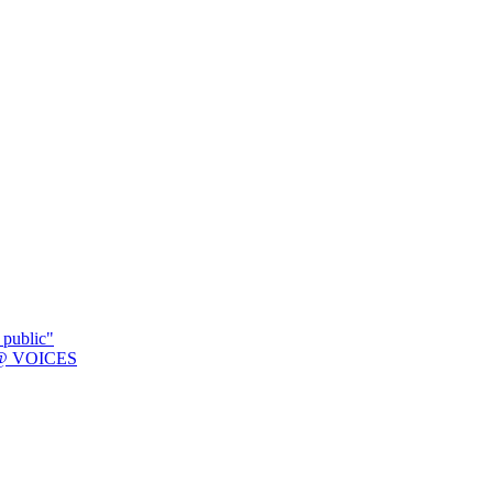
 public"
K @ VOICES