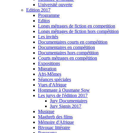
Université ouverte
Edition 2017
Programme
Editos
Longs métrages de fiction en competition
Longs métrages de fiction hors compétition
Les invités
Documentaires courts en compétition
Documentaires en compétition
Documentaires hors compétition
Courts métrages en compétition
Expositions
Migration
Afri-Mômes
Séances spéciales
Vues d'Afrique
Hommage à Ousmane Sow
Les jurys de l'édition 2017
Jury Documentaires
Jury Signis 2017
Musique
Maghreb des films
Mémoire d'Afrique
Bivouac littéraire
Panorama