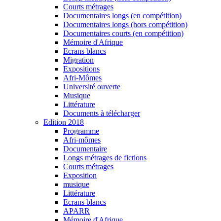
Courts métrages
Documentaires longs (en compétition)
Documentaires longs (hors compétition)
Documentaires courts (en compétition)
Mémoire d'Afrique
Ecrans blancs
Migration
Expositions
Afri-Mômes
Université ouverte
Musique
Littérature
Documents à télécharger
Edition 2018
Programme
Afri-mômes
Documentaire
Longs métrages de fictions
Courts métrages
Exposition
musique
Littérature
Ecrans blancs
APARR
Mémoire d'Afrique