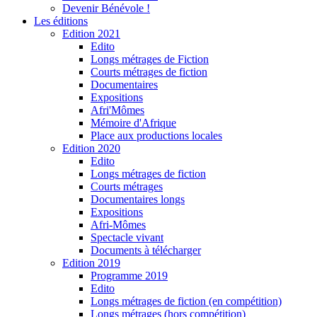
Devenir Bénévole !
Les éditions
Edition 2021
Edito
Longs métrages de Fiction
Courts métrages de fiction
Documentaires
Expositions
Afri'Mômes
Mémoire d'Afrique
Place aux productions locales
Edition 2020
Edito
Longs métrages de fiction
Courts métrages
Documentaires longs
Expositions
Afri-Mômes
Spectacle vivant
Documents à télécharger
Edition 2019
Programme 2019
Edito
Longs métrages de fiction (en compétition)
Longs métrages (hors compétition)