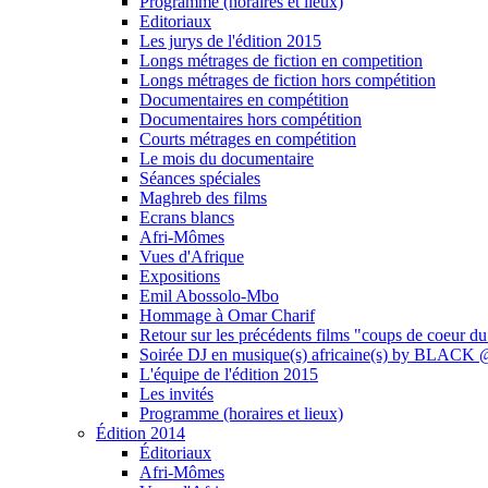
Programme (horaires et lieux)
Editoriaux
Les jurys de l'édition 2015
Longs métrages de fiction en competition
Longs métrages de fiction hors compétition
Documentaires en compétition
Documentaires hors compétition
Courts métrages en compétition
Le mois du documentaire
Séances spéciales
Maghreb des films
Ecrans blancs
Afri-Mômes
Vues d'Afrique
Expositions
Emil Abossolo-Mbo
Hommage à Omar Charif
Retour sur les précédents films "coups de coeur du
Soirée DJ en musique(s) africaine(s) by BLAC
L'équipe de l'édition 2015
Les invités
Programme (horaires et lieux)
Édition 2014
Éditoriaux
Afri-Mômes