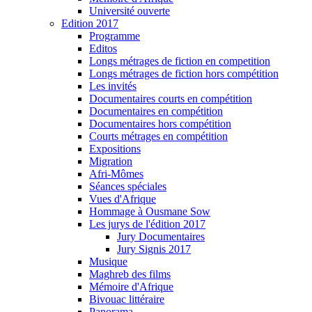
Université ouverte
Edition 2017
Programme
Editos
Longs métrages de fiction en competition
Longs métrages de fiction hors compétition
Les invités
Documentaires courts en compétition
Documentaires en compétition
Documentaires hors compétition
Courts métrages en compétition
Expositions
Migration
Afri-Mômes
Séances spéciales
Vues d'Afrique
Hommage à Ousmane Sow
Les jurys de l'édition 2017
Jury Documentaires
Jury Signis 2017
Musique
Maghreb des films
Mémoire d'Afrique
Bivouac littéraire
Panorama