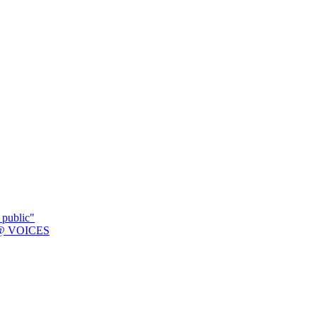
 public"
K @ VOICES