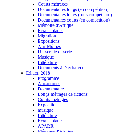
Courts métrages
Documentaires longs (en compétition)
Documentaires longs (hors compétition)
Documentaires courts (en compétition)
Mémoire d'Afrique
Ecrans blancs
Migration
Expositions
Afri-Mômes
Université ouverte
Musique
Littérature
Documents à télécharger
Edition 2018
Programme
Afri-mômes
Documentaire
Longs métrages de fictions
Courts métrages
Exposition
musique
Littérature
Ecrans blancs
APARR
Mémoire d'Afrique