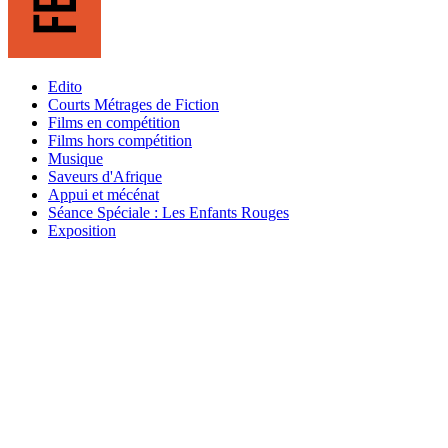
Edito
Courts Métrages de Fiction
Films en compétition
Films hors compétition
Musique
Saveurs d'Afrique
Appui et mécénat
Séance Spéciale : Les Enfants Rouges
Exposition