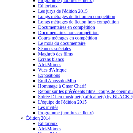
Programme (horaires et lieux)
Editoriaux
Les jurys de l'édition 2015
Longs métrages de fiction en competition
Longs métrages de fiction hors compétition
Documentaires en compétition
Documentaires hors compétition
Courts métrages en compétition
Le mois du documentaire
Séances spéciales
Maghreb des films
Ecrans blancs
Afri-Mômes
Vues d'Afrique
Expositions
Emil Abossolo-Mbo
Hommage à Omar Charif
Retour sur les précédents films "coups de coeur du
Soirée DJ en musique(s) africaine(s) by BLAC
L'équipe de l'édition 2015
Les invités
Programme (horaires et lieux)
Édition 2014
Éditoriaux
Afri-Mômes