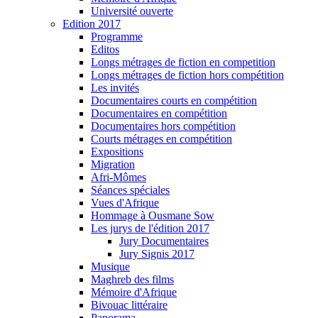
Université ouverte
Edition 2017
Programme
Editos
Longs métrages de fiction en competition
Longs métrages de fiction hors compétition
Les invités
Documentaires courts en compétition
Documentaires en compétition
Documentaires hors compétition
Courts métrages en compétition
Expositions
Migration
Afri-Mômes
Séances spéciales
Vues d'Afrique
Hommage à Ousmane Sow
Les jurys de l'édition 2017
Jury Documentaires
Jury Signis 2017
Musique
Maghreb des films
Mémoire d'Afrique
Bivouac littéraire
Panorama