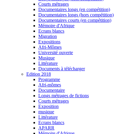
Courts métrages
Documentaires longs (en compétition)
Documentaires longs (hors compétition)
Documentaires courts (en compétition)
Mémoire d'Afrique
Ecrans blancs
Migration
Expositions
Afri-Mômes
Université ouverte
Musique
Littérature
Documents à télécharger
Edition 2018
Programme
Afri-mômes
Documentaire
Longs métrages de fictions
Courts métrages
Exposition
musique
Littérature
Ecrans blancs
APARR
Mémoire d'Afrique