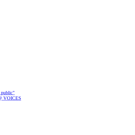
 public"
K @ VOICES