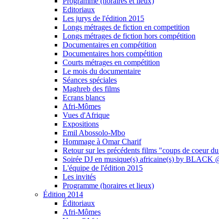
Programme (horaires et lieux)
Editoriaux
Les jurys de l'édition 2015
Longs métrages de fiction en competition
Longs métrages de fiction hors compétition
Documentaires en compétition
Documentaires hors compétition
Courts métrages en compétition
Le mois du documentaire
Séances spéciales
Maghreb des films
Ecrans blancs
Afri-Mômes
Vues d'Afrique
Expositions
Emil Abossolo-Mbo
Hommage à Omar Charif
Retour sur les précédents films "coups de coeur du
Soirée DJ en musique(s) africaine(s) by BLAC
L'équipe de l'édition 2015
Les invités
Programme (horaires et lieux)
Édition 2014
Éditoriaux
Afri-Mômes