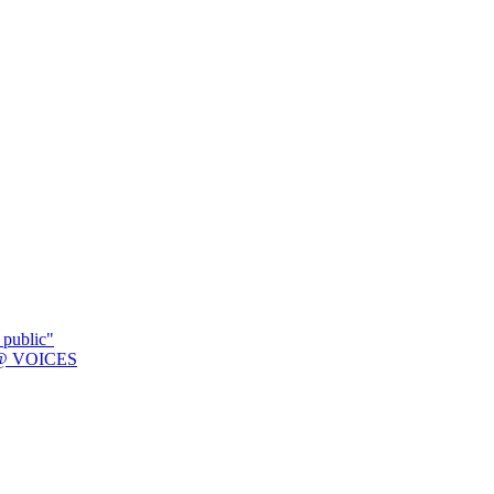
 public"
K @ VOICES