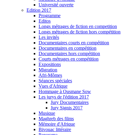
Université ouverte
Edition 2017
Programme
Editos
Longs métrages de fiction en competition
Longs métrages de fiction hors compétition
Les invités
Documentaires courts en compétition
Documentaires en compétition
Documentaires hors compétition
Courts métrages en compétition
Expositions
Migration
Afri-Mômes
Séances spéciales
Vues d'Afrique
Hommage à Ousmane Sow
Les jurys de l'édition 2017
Jury Documentaires
Jury Signis 2017
Musique
Maghreb des films
Mémoire d'Afrique
Bivouac littéraire
Panorama