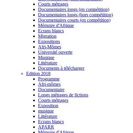
Courts métrages
Documentaires longs (en compétition)
Documentaires longs (hors compétition)
Documentaires courts (en compétition)
Mémoire d'Afrique
Ecrans blancs
Migration
Expositions
Afri-Mômes
Université ouverte
Musique
Littérature
Documents à télécharger
Edition 2018
Programme
Afri-mômes
Documentaire
Longs métrages de fictions
Courts métrages
Exposition
musique
Littérature
Ecrans blancs
APARR
Mémoire d'Afrique