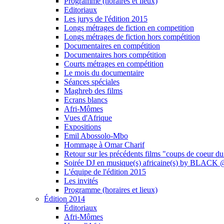
Programme (horaires et lieux)
Editoriaux
Les jurys de l'édition 2015
Longs métrages de fiction en competition
Longs métrages de fiction hors compétition
Documentaires en compétition
Documentaires hors compétition
Courts métrages en compétition
Le mois du documentaire
Séances spéciales
Maghreb des films
Ecrans blancs
Afri-Mômes
Vues d'Afrique
Expositions
Emil Abossolo-Mbo
Hommage à Omar Charif
Retour sur les précédents films "coups de coeur du
Soirée DJ en musique(s) africaine(s) by BLAC
L'équipe de l'édition 2015
Les invités
Programme (horaires et lieux)
Édition 2014
Éditoriaux
Afri-Mômes