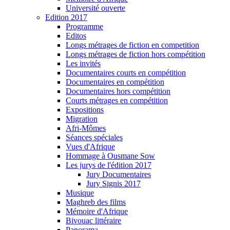
Université ouverte
Edition 2017
Programme
Editos
Longs métrages de fiction en competition
Longs métrages de fiction hors compétition
Les invités
Documentaires courts en compétition
Documentaires en compétition
Documentaires hors compétition
Courts métrages en compétition
Expositions
Migration
Afri-Mômes
Séances spéciales
Vues d'Afrique
Hommage à Ousmane Sow
Les jurys de l'édition 2017
Jury Documentaires
Jury Signis 2017
Musique
Maghreb des films
Mémoire d'Afrique
Bivouac littéraire
Panorama