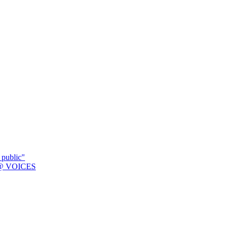
 public"
K @ VOICES