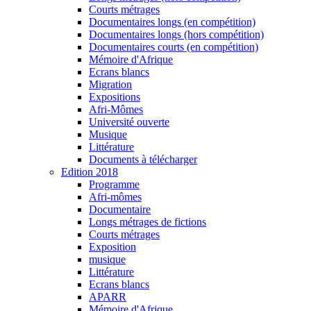
Courts métrages
Documentaires longs (en compétition)
Documentaires longs (hors compétition)
Documentaires courts (en compétition)
Mémoire d'Afrique
Ecrans blancs
Migration
Expositions
Afri-Mômes
Université ouverte
Musique
Littérature
Documents à télécharger
Edition 2018
Programme
Afri-mômes
Documentaire
Longs métrages de fictions
Courts métrages
Exposition
musique
Littérature
Ecrans blancs
APARR
Mémoire d'Afrique