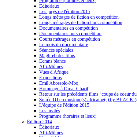
Programme (horaires et lieux)
Editoriaux
Les jurys de l'édition 2015
Longs métrages de fiction en competition
Longs métrages de fiction hors compétition
Documentaires en compétition
Documentaires hors compétition
Courts métrages en compétition
Le mois du documentaire
Séances spéciales
Maghreb des films
Ecrans blancs
Afri-Mômes
Vues d'Afrique
Expositions
Emil Abossolo-Mbo
Hommage à Omar Charif
Retour sur les précédents films "coups de coeur du
Soirée DJ en musique(s) africaine(s) by BLAC
L'équipe de l'édition 2015
Les invités
Programme (horaires et lieux)
Édition 2014
Éditoriaux
Afri-Mômes