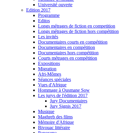
Université ouverte
Edition 2017
Programme
Editos
Longs métrages de fiction en competition
Longs métrages de fiction hors compétition
Les invités
Documentaires courts en compétition
Documentaires en compétition
Documentaires hors compétition
Courts métrages en compétition
Expositions
Migration
Afri-Mômes
Séances spéciales
Vues d'Afrique
Hommage à Ousmane Sow
Les jurys de l'édition 2017
Jury Documentaires
Jury Signis 2017
Musique
Maghreb des films
Mémoire d'Afrique
Bivouac littéraire
Panorama