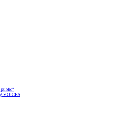
 public"
K @ VOICES