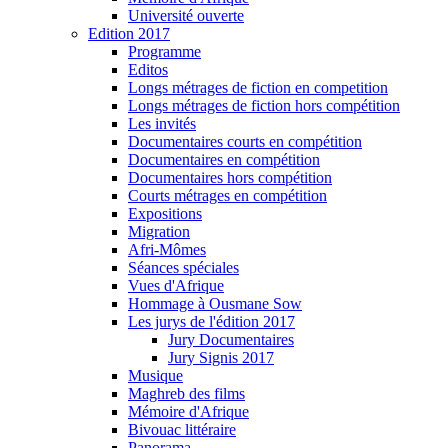
Université ouverte
Edition 2017
Programme
Editos
Longs métrages de fiction en competition
Longs métrages de fiction hors compétition
Les invités
Documentaires courts en compétition
Documentaires en compétition
Documentaires hors compétition
Courts métrages en compétition
Expositions
Migration
Afri-Mômes
Séances spéciales
Vues d'Afrique
Hommage à Ousmane Sow
Les jurys de l'édition 2017
Jury Documentaires
Jury Signis 2017
Musique
Maghreb des films
Mémoire d'Afrique
Bivouac littéraire
Panorama