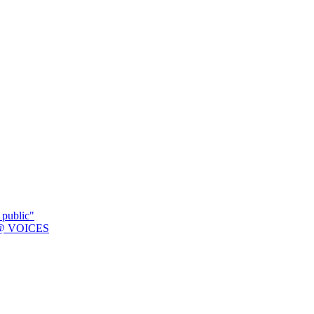
 public"
K @ VOICES