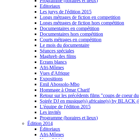
Programme (horaires et lieux)
Editoriaux
Les jurys de l'édition 2015
Longs métrages de fiction en competition
Longs métrages de fiction hors compétition
Documentaires en compétition
Documentaires hors compétition
Courts métrages en compétition
Le mois du documentaire
Séances spéciales
Maghreb des films
Ecrans blancs
Afri-Mômes
Vues d'Afrique
Expositions
Emil Abossolo-Mbo
Hommage à Omar Charif
Retour sur les précédents films "coups de coeur du
Soirée DJ en musique(s) africaine(s) by BLAC
L'équipe de l'édition 2015
Les invités
Programme (horaires et lieux)
Édition 2014
Éditoriaux
Afri-Mômes