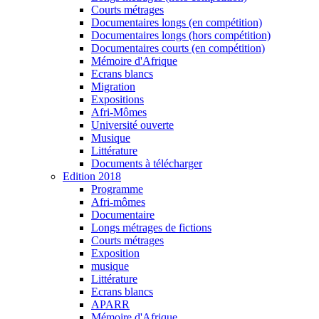
Courts métrages
Documentaires longs (en compétition)
Documentaires longs (hors compétition)
Documentaires courts (en compétition)
Mémoire d'Afrique
Ecrans blancs
Migration
Expositions
Afri-Mômes
Université ouverte
Musique
Littérature
Documents à télécharger
Edition 2018
Programme
Afri-mômes
Documentaire
Longs métrages de fictions
Courts métrages
Exposition
musique
Littérature
Ecrans blancs
APARR
Mémoire d'Afrique