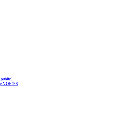
 public"
K @ VOICES