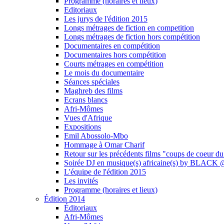
Programme (horaires et lieux)
Editoriaux
Les jurys de l'édition 2015
Longs métrages de fiction en competition
Longs métrages de fiction hors compétition
Documentaires en compétition
Documentaires hors compétition
Courts métrages en compétition
Le mois du documentaire
Séances spéciales
Maghreb des films
Ecrans blancs
Afri-Mômes
Vues d'Afrique
Expositions
Emil Abossolo-Mbo
Hommage à Omar Charif
Retour sur les précédents films "coups de coeur du
Soirée DJ en musique(s) africaine(s) by BLAC
L'équipe de l'édition 2015
Les invités
Programme (horaires et lieux)
Édition 2014
Éditoriaux
Afri-Mômes