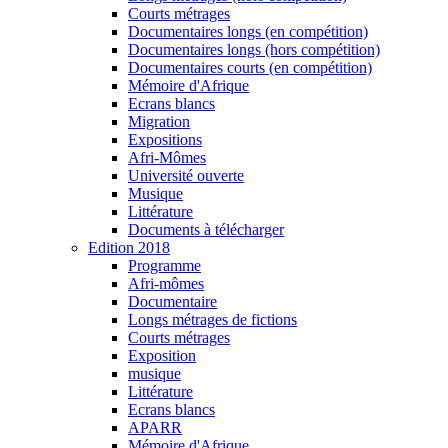
Courts métrages
Documentaires longs (en compétition)
Documentaires longs (hors compétition)
Documentaires courts (en compétition)
Mémoire d'Afrique
Ecrans blancs
Migration
Expositions
Afri-Mômes
Université ouverte
Musique
Littérature
Documents à télécharger
Edition 2018
Programme
Afri-mômes
Documentaire
Longs métrages de fictions
Courts métrages
Exposition
musique
Littérature
Ecrans blancs
APARR
Mémoire d'Afrique