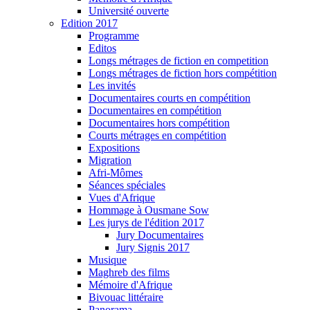
Université ouverte
Edition 2017
Programme
Editos
Longs métrages de fiction en competition
Longs métrages de fiction hors compétition
Les invités
Documentaires courts en compétition
Documentaires en compétition
Documentaires hors compétition
Courts métrages en compétition
Expositions
Migration
Afri-Mômes
Séances spéciales
Vues d'Afrique
Hommage à Ousmane Sow
Les jurys de l'édition 2017
Jury Documentaires
Jury Signis 2017
Musique
Maghreb des films
Mémoire d'Afrique
Bivouac littéraire
Panorama