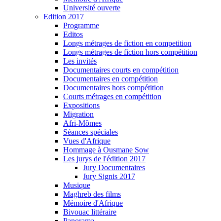
Université ouverte
Edition 2017
Programme
Editos
Longs métrages de fiction en competition
Longs métrages de fiction hors compétition
Les invités
Documentaires courts en compétition
Documentaires en compétition
Documentaires hors compétition
Courts métrages en compétition
Expositions
Migration
Afri-Mômes
Séances spéciales
Vues d'Afrique
Hommage à Ousmane Sow
Les jurys de l'édition 2017
Jury Documentaires
Jury Signis 2017
Musique
Maghreb des films
Mémoire d'Afrique
Bivouac littéraire
Panorama