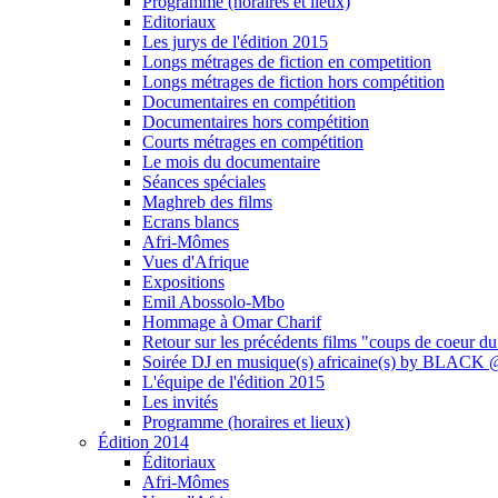
Programme (horaires et lieux)
Editoriaux
Les jurys de l'édition 2015
Longs métrages de fiction en competition
Longs métrages de fiction hors compétition
Documentaires en compétition
Documentaires hors compétition
Courts métrages en compétition
Le mois du documentaire
Séances spéciales
Maghreb des films
Ecrans blancs
Afri-Mômes
Vues d'Afrique
Expositions
Emil Abossolo-Mbo
Hommage à Omar Charif
Retour sur les précédents films "coups de coeur du
Soirée DJ en musique(s) africaine(s) by BLAC
L'équipe de l'édition 2015
Les invités
Programme (horaires et lieux)
Édition 2014
Éditoriaux
Afri-Mômes