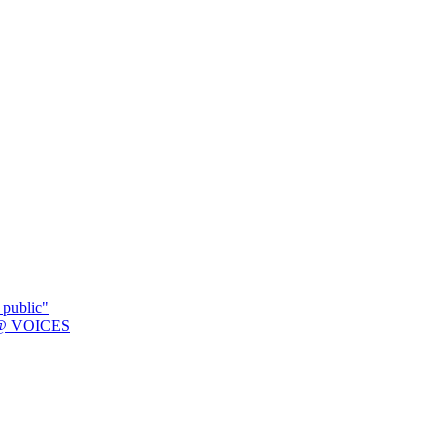
 public"
K @ VOICES