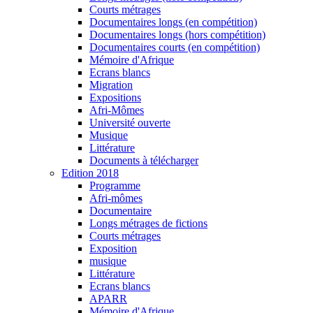
Courts métrages
Documentaires longs (en compétition)
Documentaires longs (hors compétition)
Documentaires courts (en compétition)
Mémoire d'Afrique
Ecrans blancs
Migration
Expositions
Afri-Mômes
Université ouverte
Musique
Littérature
Documents à télécharger
Edition 2018
Programme
Afri-mômes
Documentaire
Longs métrages de fictions
Courts métrages
Exposition
musique
Littérature
Ecrans blancs
APARR
Mémoire d'Afrique