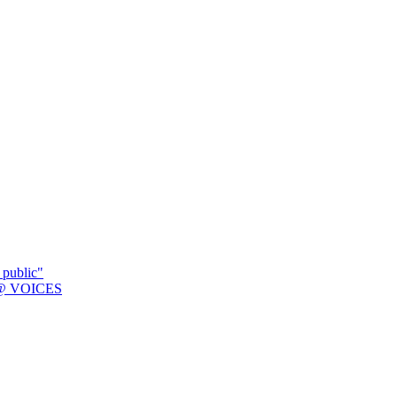
 public"
K @ VOICES