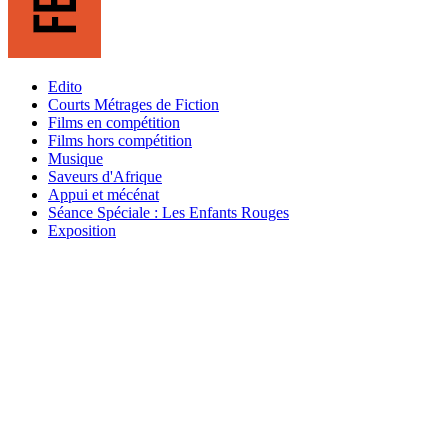
Edito
Courts Métrages de Fiction
Films en compétition
Films hors compétition
Musique
Saveurs d'Afrique
Appui et mécénat
Séance Spéciale : Les Enfants Rouges
Exposition