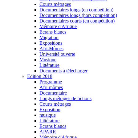
Courts métrages
Documentaires longs (en compétition)
Documentaires longs (hors compétition)
Documentaires courts (en compétition)
Mémoire d'Afrique
Ecrans blancs
Migration
Expositions
Afri-Mômes
Université ouverte
Musique
Littérature
Documents à télécharger
Edition 2018
Programme
Afri-mômes
Documentaire
Longs métrages de fictions
Courts métrages
Exposition
musique
Littérature
Ecrans blancs
APARR
Mémoire d'Afrique