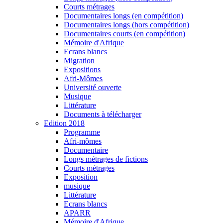
Courts métrages
Documentaires longs (en compétition)
Documentaires longs (hors compétition)
Documentaires courts (en compétition)
Mémoire d'Afrique
Ecrans blancs
Migration
Expositions
Afri-Mômes
Université ouverte
Musique
Littérature
Documents à télécharger
Edition 2018
Programme
Afri-mômes
Documentaire
Longs métrages de fictions
Courts métrages
Exposition
musique
Littérature
Ecrans blancs
APARR
Mémoire d'Afrique