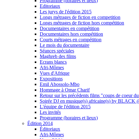
Programme (horaires et lieux)
Editoriaux
Les jurys de l'édition 2015
Longs métrages de fiction en competition
Longs métrages de fiction hors compétition
Documentaires en compétition
Documentaires hors compétition
Courts métrages en compétition
Le mois du documentaire
Séances spéciales
Maghreb des films
Ecrans blancs
Afri-Mômes
Vues d'Afrique
Expositions
Emil Abossolo-Mbo
Hommage à Omar Charif
Retour sur les précédents films "coups de coeur du
Soirée DJ en musique(s) africaine(s) by BLAC
L'équipe de l'édition 2015
Les invités
Programme (horaires et lieux)
Édition 2014
Éditoriaux
Afri-Mômes