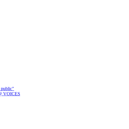
 public"
K @ VOICES