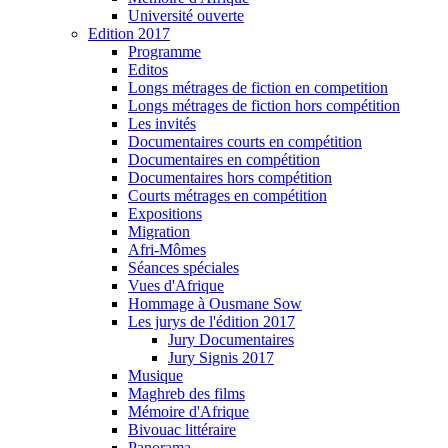
Université ouverte
Edition 2017
Programme
Editos
Longs métrages de fiction en competition
Longs métrages de fiction hors compétition
Les invités
Documentaires courts en compétition
Documentaires en compétition
Documentaires hors compétition
Courts métrages en compétition
Expositions
Migration
Afri-Mômes
Séances spéciales
Vues d'Afrique
Hommage à Ousmane Sow
Les jurys de l'édition 2017
Jury Documentaires
Jury Signis 2017
Musique
Maghreb des films
Mémoire d'Afrique
Bivouac littéraire
Panorama