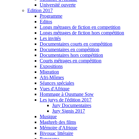
Université ouverte
Edition 2017
Programme
Editos
Longs métrages de fiction en competition
Longs métrages de fiction hors compétition
Les invités
Documentaires courts en compétition
Documentaires en compétition
Documentaires hors compétition
Courts métrages en compétition
Expositions
Migration
Afri-Mômes
Séances spéciales
Vues d'Afrique
Hommage à Ousmane Sow
Les jurys de l'édition 2017
Jury Documentaires
Jury Signis 2017
Musique
Maghreb des films
Mémoire d'Afrique
Bivouac littéraire
Panorama