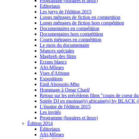
Programme (horaires et lieux)
Editoriaux
Les jurys de l'édition 2015
Longs métrages de fiction en competition
Longs métrages de fiction hors compétition
Documentaires en compétition
Documentaires hors compétition
Courts métrages en compétition
Le mois du documentaire
Séances spéciales
Maghreb des films
Ecrans blancs
Afri-Mômes
Vues d'Afrique
Expositions
Emil Abossolo-Mbo
Hommage à Omar Charif
Retour sur les précédents films "coups de coeur du
Soirée DJ en musique(s) africaine(s) by BLAC
L'équipe de l'édition 2015
Les invités
Programme (horaires et lieux)
Édition 2014
Éditoriaux
Afri-Mômes