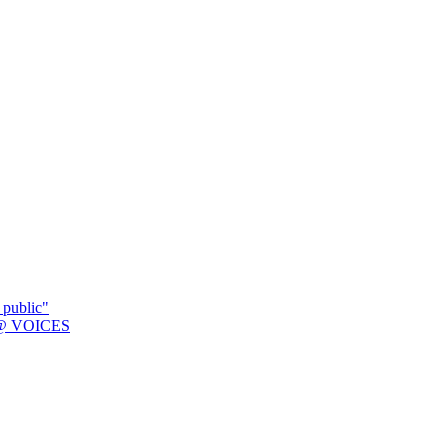
 public"
K @ VOICES