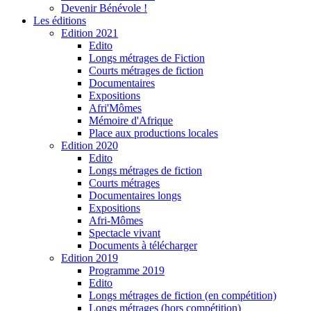
Devenir Bénévole !
Les éditions
Edition 2021
Edito
Longs métrages de Fiction
Courts métrages de fiction
Documentaires
Expositions
Afri'Mômes
Mémoire d'Afrique
Place aux productions locales
Edition 2020
Edito
Longs métrages de fiction
Courts métrages
Documentaires longs
Expositions
Afri-Mômes
Spectacle vivant
Documents à télécharger
Edition 2019
Programme 2019
Edito
Longs métrages de fiction (en compétition)
Longs métrages (hors compétition)