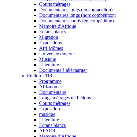
Courts métrages
Documentaires longs (en compétition)
Documentaires longs (hors compétition)
Documentaires courts (en compétition)
Mémoire d'Afrique
Ecrans blancs
Migration
Expositions
Afri-Mômes
Université ouverte
Musique
Littérature
Documents à télécharger
Edition 2018
Programme
Afri-mômes
Documentaire
Longs métrages de fictions
Courts métrages
Exposition
musique
Littérature
Ecrans blancs
APARR
Mémoire d'Afrique