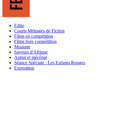
Edito
Courts Métrages de Fiction
Films en compétition
Films hors compétition
Musique
Saveurs d'Afrique
Appui et mécénat
Séance Spéciale : Les Enfants Rouges
Exposition