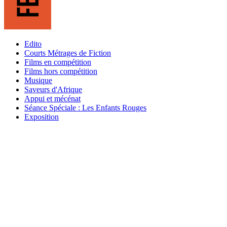
Edito
Courts Métrages de Fiction
Films en compétition
Films hors compétition
Musique
Saveurs d'Afrique
Appui et mécénat
Séance Spéciale : Les Enfants Rouges
Exposition