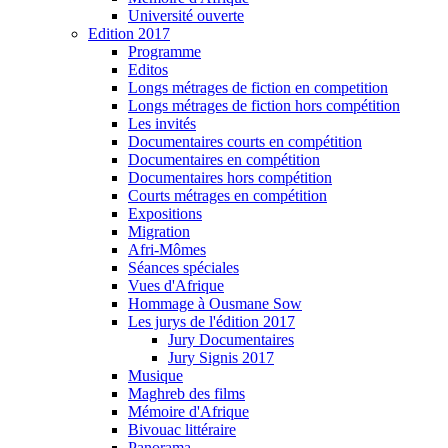
Université ouverte
Edition 2017
Programme
Editos
Longs métrages de fiction en competition
Longs métrages de fiction hors compétition
Les invités
Documentaires courts en compétition
Documentaires en compétition
Documentaires hors compétition
Courts métrages en compétition
Expositions
Migration
Afri-Mômes
Séances spéciales
Vues d'Afrique
Hommage à Ousmane Sow
Les jurys de l'édition 2017
Jury Documentaires
Jury Signis 2017
Musique
Maghreb des films
Mémoire d'Afrique
Bivouac littéraire
Panorama