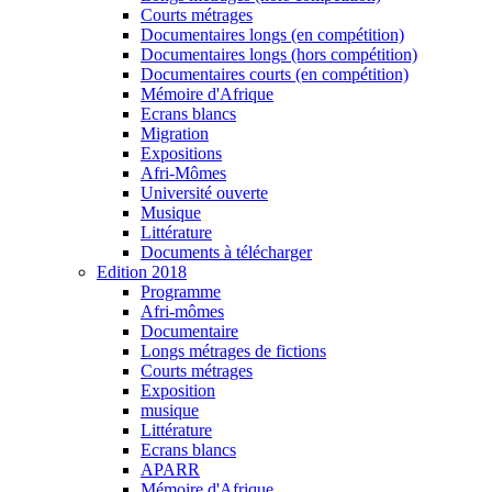
Courts métrages
Documentaires longs (en compétition)
Documentaires longs (hors compétition)
Documentaires courts (en compétition)
Mémoire d'Afrique
Ecrans blancs
Migration
Expositions
Afri-Mômes
Université ouverte
Musique
Littérature
Documents à télécharger
Edition 2018
Programme
Afri-mômes
Documentaire
Longs métrages de fictions
Courts métrages
Exposition
musique
Littérature
Ecrans blancs
APARR
Mémoire d'Afrique