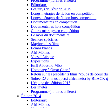
Programme (horaires et lieux)
Editoriaux
Les jurys de l'édition 2015
Longs métrages de fiction en competition
Longs métrages de fiction hors compétition
Documentaires en compétition
Documentaires hors compétition
Courts métrages en compétition
Le mois du documentaire
Séances spéciales
Maghreb des films
Ecrans blancs
Afri-Mômes
Vues d'Afrique
Expositions
Emil Abossolo-Mbo
Hommage à Omar Charif
Retour sur les précédents films "coups de coeur du
Soirée DJ en musique(s) africaine(s) by BLAC
L'équipe de l'édition 2015
Les invités
Programme (horaires et lieux)
Édition 2014
Éditoriaux
Afri-Mômes