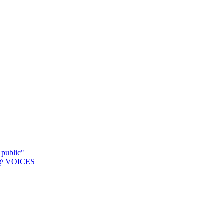
 public"
K @ VOICES