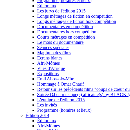
Programme (horaires et lieux)
Editoriaux
Les jurys de l'édition 2015
Longs métrages de fiction en competition
Longs métrages de fiction hors compétition
Documentaires en compétition
Documentaires hors compétition
Courts métrages en compétition
Le mois du documentaire
Séances spéciales
Maghreb des films
Ecrans blancs
Afri-Mômes
Vues d'Afrique
Expositions
Emil Abossolo-Mbo
Hommage à Omar Charif
Retour sur les précédents films "coups de coeur du
Soirée DJ en musique(s) africaine(s) by BLAC
L'équipe de l'édition 2015
Les invités
Programme (horaires et lieux)
Édition 2014
Éditoriaux
Afri-Mômes