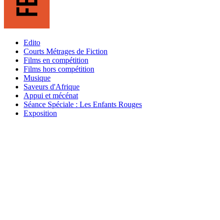
Edito
Courts Métrages de Fiction
Films en compétition
Films hors compétition
Musique
Saveurs d'Afrique
Appui et mécénat
Séance Spéciale : Les Enfants Rouges
Exposition