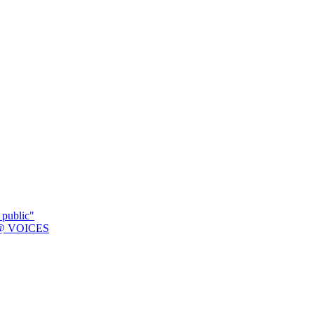
 public"
K @ VOICES