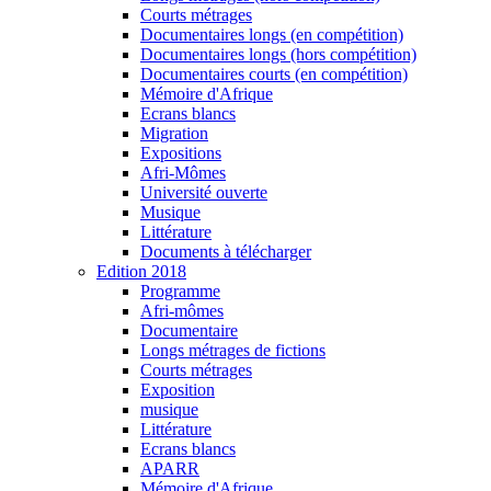
Courts métrages
Documentaires longs (en compétition)
Documentaires longs (hors compétition)
Documentaires courts (en compétition)
Mémoire d'Afrique
Ecrans blancs
Migration
Expositions
Afri-Mômes
Université ouverte
Musique
Littérature
Documents à télécharger
Edition 2018
Programme
Afri-mômes
Documentaire
Longs métrages de fictions
Courts métrages
Exposition
musique
Littérature
Ecrans blancs
APARR
Mémoire d'Afrique