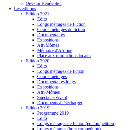
Devenir Bénévole !
Les éditions
Edition 2021
Edito
Longs métrages de Fiction
Courts métrages de fiction
Documentaires
Expositions
Afri'Mômes
Mémoire d'Afrique
Place aux productions locales
Edition 2020
Edito
Longs métrages de fiction
Courts métrages
Documentaires longs
Expositions
Afri-Mômes
Spectacle vivant
Documents à télécharger
Edition 2019
Programme 2019
Edito
Longs métrages de fiction (en compétition)
Longs métrages (hors compétition)