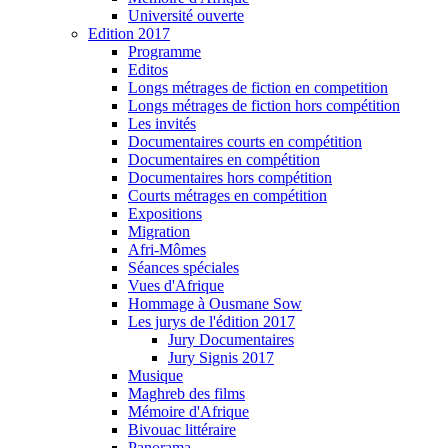
Université ouverte
Edition 2017
Programme
Editos
Longs métrages de fiction en competition
Longs métrages de fiction hors compétition
Les invités
Documentaires courts en compétition
Documentaires en compétition
Documentaires hors compétition
Courts métrages en compétition
Expositions
Migration
Afri-Mômes
Séances spéciales
Vues d'Afrique
Hommage à Ousmane Sow
Les jurys de l'édition 2017
Jury Documentaires
Jury Signis 2017
Musique
Maghreb des films
Mémoire d'Afrique
Bivouac littéraire
Panorama