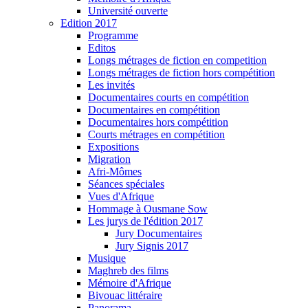
Université ouverte
Edition 2017
Programme
Editos
Longs métrages de fiction en competition
Longs métrages de fiction hors compétition
Les invités
Documentaires courts en compétition
Documentaires en compétition
Documentaires hors compétition
Courts métrages en compétition
Expositions
Migration
Afri-Mômes
Séances spéciales
Vues d'Afrique
Hommage à Ousmane Sow
Les jurys de l'édition 2017
Jury Documentaires
Jury Signis 2017
Musique
Maghreb des films
Mémoire d'Afrique
Bivouac littéraire
Panorama