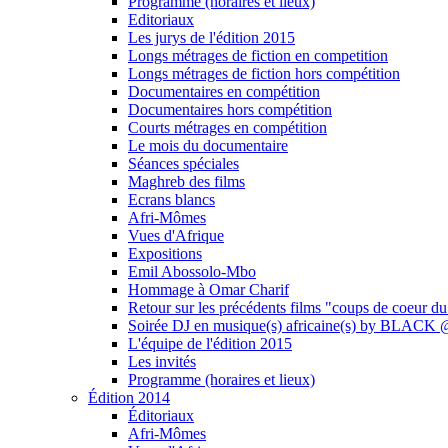
Programme (horaires et lieux)
Editoriaux
Les jurys de l'édition 2015
Longs métrages de fiction en competition
Longs métrages de fiction hors compétition
Documentaires en compétition
Documentaires hors compétition
Courts métrages en compétition
Le mois du documentaire
Séances spéciales
Maghreb des films
Ecrans blancs
Afri-Mômes
Vues d'Afrique
Expositions
Emil Abossolo-Mbo
Hommage à Omar Charif
Retour sur les précédents films "coups de coeur du
Soirée DJ en musique(s) africaine(s) by BLAC
L'équipe de l'édition 2015
Les invités
Programme (horaires et lieux)
Édition 2014
Éditoriaux
Afri-Mômes