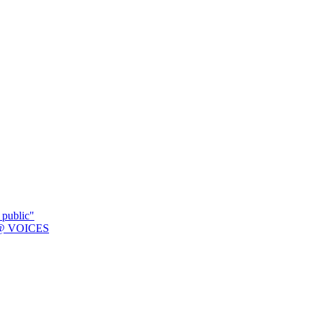
 public"
K @ VOICES