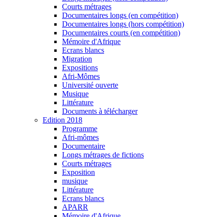
Courts métrages
Documentaires longs (en compétition)
Documentaires longs (hors compétition)
Documentaires courts (en compétition)
Mémoire d'Afrique
Ecrans blancs
Migration
Expositions
Afri-Mômes
Université ouverte
Musique
Littérature
Documents à télécharger
Edition 2018
Programme
Afri-mômes
Documentaire
Longs métrages de fictions
Courts métrages
Exposition
musique
Littérature
Ecrans blancs
APARR
Mémoire d'Afrique