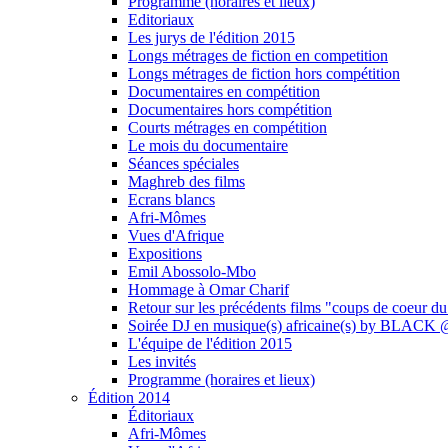
Programme (horaires et lieux)
Editoriaux
Les jurys de l'édition 2015
Longs métrages de fiction en competition
Longs métrages de fiction hors compétition
Documentaires en compétition
Documentaires hors compétition
Courts métrages en compétition
Le mois du documentaire
Séances spéciales
Maghreb des films
Ecrans blancs
Afri-Mômes
Vues d'Afrique
Expositions
Emil Abossolo-Mbo
Hommage à Omar Charif
Retour sur les précédents films "coups de coeur du
Soirée DJ en musique(s) africaine(s) by BLAC
L'équipe de l'édition 2015
Les invités
Programme (horaires et lieux)
Édition 2014
Éditoriaux
Afri-Mômes