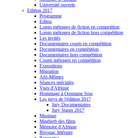
Université ouverte
Edition 2017
Programme
Editos
Longs métrages de fiction en competition
Longs métrages de fiction hors compétition
Les invités
Documentaires courts en compétition
Documentaires en compétition
Documentaires hors compétition
Courts métrages en compétition
Expositions
Migration
Afri-Mômes
Séances spéciales
Vues d'Afrique
Hommage à Ousmane Sow
Les jurys de l'édition 2017
Jury Documentaires
Jury Signis 2017
Musique
Maghreb des films
Mémoire d'Afrique
Bivouac littéraire
Panorama