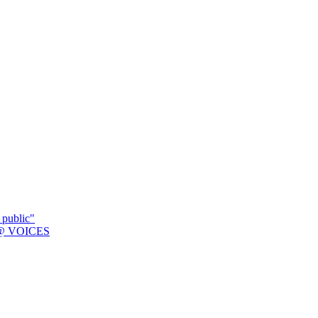
 public"
K @ VOICES