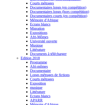
Courts métrages
Documentaires longs (en compétition)
Documentaires longs (hors compétition)
Documentaires courts (en compétition)
Mémoire d'Afrique
Ecrans blancs
Migration
Expositions
Afri-Mômes
Université ouverte
Musique
Littérature
Documents à télécharger
Edition 2018
Programme
Afri-mômes
Documentaire
Longs métrages de fictions
Courts métrages
Exposition
musique
Littérature
Ecrans blancs
APARR
Mémoire d'Afrique