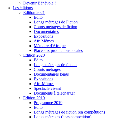
Devenir Bénévole !
Les éditions
Edition 2021
Edito
Longs métrages de Fiction
Courts métrages de fiction
Documentaires
Expositions
Afri'Mômes
Mémoire d'Afrique
Place aux productions locales
Edition 2020
Edito
Longs métrages de fiction
Courts métrages
Documentaires longs
Expositions
Afri-Mômes
Spectacle vivant
Documents à télécharger
Edition 2019
Programme 2019
Edito
Longs métrages de fiction (en compétition)
Longs métrages (hors compétition)