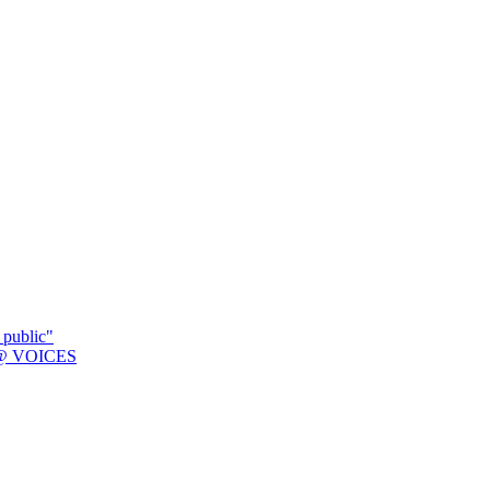
 public"
K @ VOICES