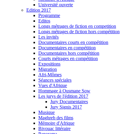
Université ouverte
Edition 2017
Programme
Editos
Longs métrages de fiction en competition
Longs métrages de fiction hors compétition
Les invités
Documentaires courts en compétition
Documentaires en compétition
Documentaires hors compétition
Courts métrages en compétition
Expositions
Migration
Afri-Mômes
Séances spéciales
Vues d'Afrique
Hommage à Ousmane Sow
Les jurys de l'édition 2017
Jury Documentaires
Jury Signis 2017
Musique
Maghreb des films
Mémoire d'Afrique
Bivouac littéraire
Panorama