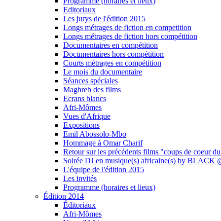
Programme (horaires et lieux)
Editoriaux
Les jurys de l'édition 2015
Longs métrages de fiction en competition
Longs métrages de fiction hors compétition
Documentaires en compétition
Documentaires hors compétition
Courts métrages en compétition
Le mois du documentaire
Séances spéciales
Maghreb des films
Ecrans blancs
Afri-Mômes
Vues d'Afrique
Expositions
Emil Abossolo-Mbo
Hommage à Omar Charif
Retour sur les précédents films "coups de coeur du
Soirée DJ en musique(s) africaine(s) by BLAC
L'équipe de l'édition 2015
Les invités
Programme (horaires et lieux)
Édition 2014
Éditoriaux
Afri-Mômes