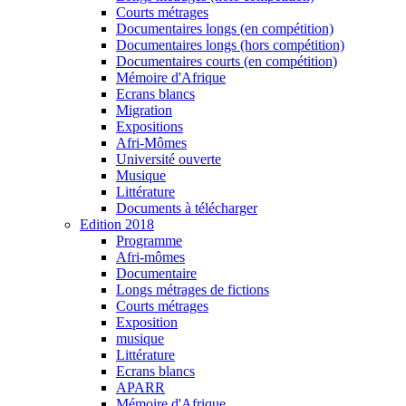
Courts métrages
Documentaires longs (en compétition)
Documentaires longs (hors compétition)
Documentaires courts (en compétition)
Mémoire d'Afrique
Ecrans blancs
Migration
Expositions
Afri-Mômes
Université ouverte
Musique
Littérature
Documents à télécharger
Edition 2018
Programme
Afri-mômes
Documentaire
Longs métrages de fictions
Courts métrages
Exposition
musique
Littérature
Ecrans blancs
APARR
Mémoire d'Afrique