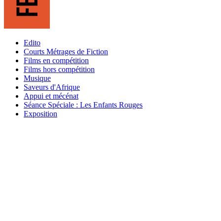
Edito
Courts Métrages de Fiction
Films en compétition
Films hors compétition
Musique
Saveurs d'Afrique
Appui et mécénat
Séance Spéciale : Les Enfants Rouges
Exposition