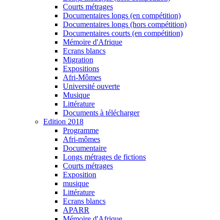
Courts métrages
Documentaires longs (en compétition)
Documentaires longs (hors compétition)
Documentaires courts (en compétition)
Mémoire d'Afrique
Ecrans blancs
Migration
Expositions
Afri-Mômes
Université ouverte
Musique
Littérature
Documents à télécharger
Edition 2018
Programme
Afri-mômes
Documentaire
Longs métrages de fictions
Courts métrages
Exposition
musique
Littérature
Ecrans blancs
APARR
Mémoire d'Afrique