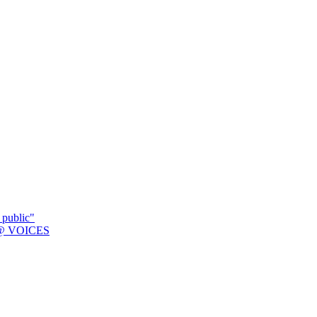
 public"
K @ VOICES