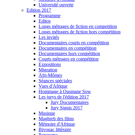
Université ouverte
Edition 2017
Programme
Editos
Longs métrages de fiction en competition
Longs métrages de fiction hors compétition
Les invités
Documentaires courts en compétition
Documentaires en compétition
Documentaires hors compétition
Courts métrages en compétition
Expositions
Migration
Afri-Mômes
Séances spéciales
Vues d'Afrique
Hommage à Ousmane Sow
Les jurys de l'édition 2017
Jury Documentaires
Jury Signis 2017
Musique
Maghreb des films
Mémoire d'Afrique
Bivouac littéraire
Panorama