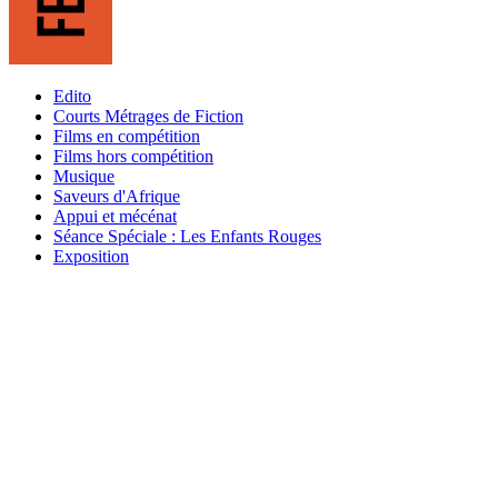
Edito
Courts Métrages de Fiction
Films en compétition
Films hors compétition
Musique
Saveurs d'Afrique
Appui et mécénat
Séance Spéciale : Les Enfants Rouges
Exposition