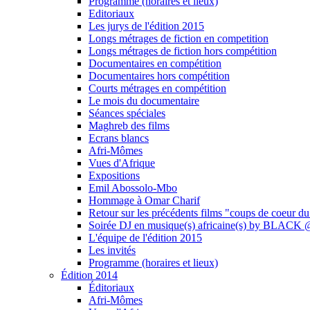
Programme (horaires et lieux)
Editoriaux
Les jurys de l'édition 2015
Longs métrages de fiction en competition
Longs métrages de fiction hors compétition
Documentaires en compétition
Documentaires hors compétition
Courts métrages en compétition
Le mois du documentaire
Séances spéciales
Maghreb des films
Ecrans blancs
Afri-Mômes
Vues d'Afrique
Expositions
Emil Abossolo-Mbo
Hommage à Omar Charif
Retour sur les précédents films "coups de coeur du
Soirée DJ en musique(s) africaine(s) by BLAC
L'équipe de l'édition 2015
Les invités
Programme (horaires et lieux)
Édition 2014
Éditoriaux
Afri-Mômes