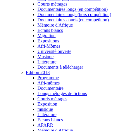
Courts métrages
Documentaires longs (en compétition)
Documentaires longs (hors compétition)
Documentaires courts (en compétition)
Mémoire d'Afrique
Ecrans blancs
Migration
Expositions
Afri-Mômes
Université ouverte
Musique
Littérature
Documents à télécharger
Edition 2018
Programme
Afri-mômes
Documentaire
Longs métrages de fictions
Courts métrages
Exposition
musique
Littérature
Ecrans blancs
APARR
Mémoire d'Afrique