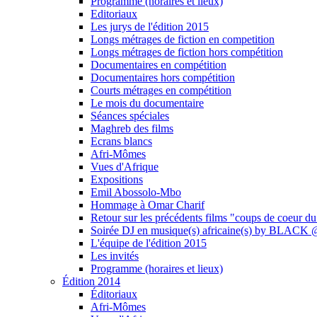
Programme (horaires et lieux)
Editoriaux
Les jurys de l'édition 2015
Longs métrages de fiction en competition
Longs métrages de fiction hors compétition
Documentaires en compétition
Documentaires hors compétition
Courts métrages en compétition
Le mois du documentaire
Séances spéciales
Maghreb des films
Ecrans blancs
Afri-Mômes
Vues d'Afrique
Expositions
Emil Abossolo-Mbo
Hommage à Omar Charif
Retour sur les précédents films "coups de coeur du
Soirée DJ en musique(s) africaine(s) by BLAC
L'équipe de l'édition 2015
Les invités
Programme (horaires et lieux)
Édition 2014
Éditoriaux
Afri-Mômes