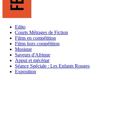
Edito
Courts Métrages de Fiction
Films en compétition
Films hors compétition
Musique
Saveurs d'Afrique
Appui et mécénat
Séance Spéciale : Les Enfants Rouges
Exposition