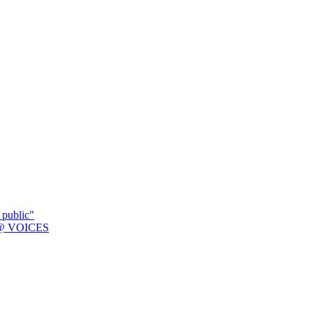
 public"
K @ VOICES