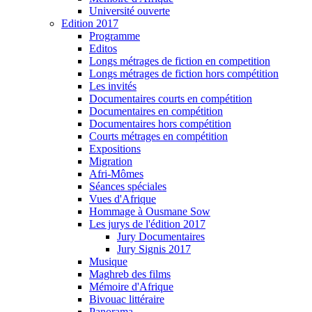
Université ouverte
Edition 2017
Programme
Editos
Longs métrages de fiction en competition
Longs métrages de fiction hors compétition
Les invités
Documentaires courts en compétition
Documentaires en compétition
Documentaires hors compétition
Courts métrages en compétition
Expositions
Migration
Afri-Mômes
Séances spéciales
Vues d'Afrique
Hommage à Ousmane Sow
Les jurys de l'édition 2017
Jury Documentaires
Jury Signis 2017
Musique
Maghreb des films
Mémoire d'Afrique
Bivouac littéraire
Panorama