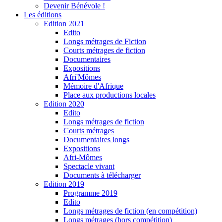
Devenir Bénévole !
Les éditions
Edition 2021
Edito
Longs métrages de Fiction
Courts métrages de fiction
Documentaires
Expositions
Afri'Mômes
Mémoire d'Afrique
Place aux productions locales
Edition 2020
Edito
Longs métrages de fiction
Courts métrages
Documentaires longs
Expositions
Afri-Mômes
Spectacle vivant
Documents à télécharger
Edition 2019
Programme 2019
Edito
Longs métrages de fiction (en compétition)
Longs métrages (hors compétition)