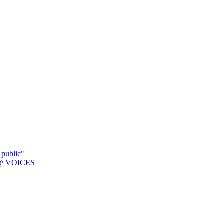
 public"
K @ VOICES