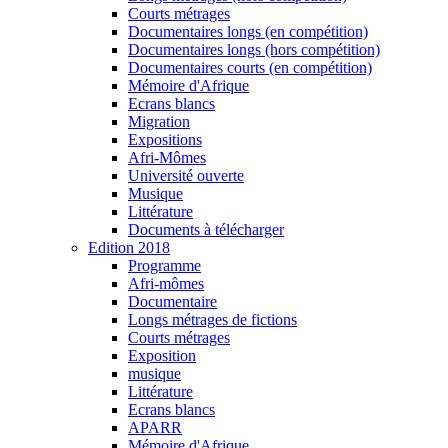
Courts métrages
Documentaires longs (en compétition)
Documentaires longs (hors compétition)
Documentaires courts (en compétition)
Mémoire d'Afrique
Ecrans blancs
Migration
Expositions
Afri-Mômes
Université ouverte
Musique
Littérature
Documents à télécharger
Edition 2018
Programme
Afri-mômes
Documentaire
Longs métrages de fictions
Courts métrages
Exposition
musique
Littérature
Ecrans blancs
APARR
Mémoire d'Afrique