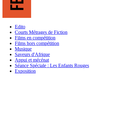
Edito
Courts Métrages de Fiction
Films en compétition
Films hors compétition
Musique
Saveurs d'Afrique
Appui et mécénat
Séance Spéciale : Les Enfants Rouges
Exposition