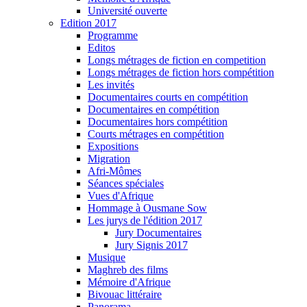
Université ouverte
Edition 2017
Programme
Editos
Longs métrages de fiction en competition
Longs métrages de fiction hors compétition
Les invités
Documentaires courts en compétition
Documentaires en compétition
Documentaires hors compétition
Courts métrages en compétition
Expositions
Migration
Afri-Mômes
Séances spéciales
Vues d'Afrique
Hommage à Ousmane Sow
Les jurys de l'édition 2017
Jury Documentaires
Jury Signis 2017
Musique
Maghreb des films
Mémoire d'Afrique
Bivouac littéraire
Panorama