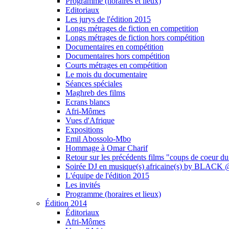
Programme (horaires et lieux)
Editoriaux
Les jurys de l'édition 2015
Longs métrages de fiction en competition
Longs métrages de fiction hors compétition
Documentaires en compétition
Documentaires hors compétition
Courts métrages en compétition
Le mois du documentaire
Séances spéciales
Maghreb des films
Ecrans blancs
Afri-Mômes
Vues d'Afrique
Expositions
Emil Abossolo-Mbo
Hommage à Omar Charif
Retour sur les précédents films "coups de coeur du
Soirée DJ en musique(s) africaine(s) by BLAC
L'équipe de l'édition 2015
Les invités
Programme (horaires et lieux)
Édition 2014
Éditoriaux
Afri-Mômes