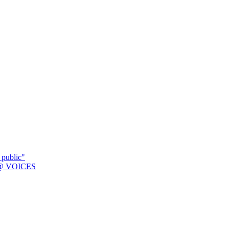
 public"
K @ VOICES