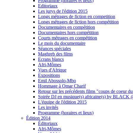
Programme (horaires et lieux)
Editoriaux
Les jurys de l'édition 2015
Longs métrages de fiction en competition
Longs métrages de fiction hors compétition
Documentaires en compétition
Documentaires hors compétition
Courts métrages en compétition
Le mois du documentaire
Séances spéciales
Maghreb des films
Ecrans blancs
Afri-Mômes
Vues d'Afrique
Expositions
Emil Abossolo-Mbo
Hommage à Omar Charif
Retour sur les précédents films "coups de coeur du
Soirée DJ en musique(s) africaine(s) by BLAC
L'équipe de l'édition 2015
Les invités
Programme (horaires et lieux)
Édition 2014
Éditoriaux
Afri-Mômes