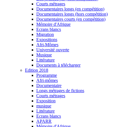
Courts métrages
Documentaires longs (en compétition)
Documentaires longs (hors compétition)
Documentaires courts (en compétition)
Mémoire d'Afrique
Ecrans blancs
Migration
Expositions
Afri-Mômes
Université ouverte
Musique
Littérature
Documents à télécharger
Edition 2018
Programme
Afri-mômes
Documentaire
Longs métrages de fictions
Courts métrages
Exposition
musique
Littérature
Ecrans blancs
APARR
Mémoire d'Afrique