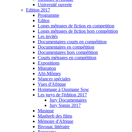
Université ouverte
Edition 2017
Programme
Editos
Longs métrages de fiction en competition
Longs métrages de fiction hors compétition
Les invités
Documentaires courts en compétition
Documentaires en compétition
Documentaires hors compétition
Courts métrages en compétition
Expositions
Migration
Afri-Mômes
Séances spéciales
Vues d'Afrique
Hommage à Ousmane Sow
Les jurys de l'édition 2017
Jury Documentaires
Jury Signis 2017
Musique
Maghreb des films
Mémoire d'Afrique
Bivouac littéraire
Panorama