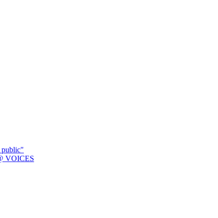
 public"
K @ VOICES