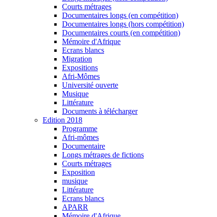
Courts métrages
Documentaires longs (en compétition)
Documentaires longs (hors compétition)
Documentaires courts (en compétition)
Mémoire d'Afrique
Ecrans blancs
Migration
Expositions
Afri-Mômes
Université ouverte
Musique
Littérature
Documents à télécharger
Edition 2018
Programme
Afri-mômes
Documentaire
Longs métrages de fictions
Courts métrages
Exposition
musique
Littérature
Ecrans blancs
APARR
Mémoire d'Afrique