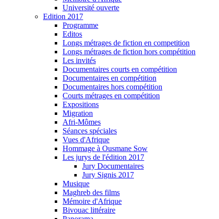
Université ouverte
Edition 2017
Programme
Editos
Longs métrages de fiction en competition
Longs métrages de fiction hors compétition
Les invités
Documentaires courts en compétition
Documentaires en compétition
Documentaires hors compétition
Courts métrages en compétition
Expositions
Migration
Afri-Mômes
Séances spéciales
Vues d'Afrique
Hommage à Ousmane Sow
Les jurys de l'édition 2017
Jury Documentaires
Jury Signis 2017
Musique
Maghreb des films
Mémoire d'Afrique
Bivouac littéraire
Panorama