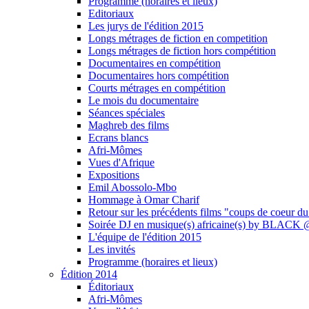
Programme (horaires et lieux)
Editoriaux
Les jurys de l'édition 2015
Longs métrages de fiction en competition
Longs métrages de fiction hors compétition
Documentaires en compétition
Documentaires hors compétition
Courts métrages en compétition
Le mois du documentaire
Séances spéciales
Maghreb des films
Ecrans blancs
Afri-Mômes
Vues d'Afrique
Expositions
Emil Abossolo-Mbo
Hommage à Omar Charif
Retour sur les précédents films "coups de coeur du
Soirée DJ en musique(s) africaine(s) by BLAC
L'équipe de l'édition 2015
Les invités
Programme (horaires et lieux)
Édition 2014
Éditoriaux
Afri-Mômes