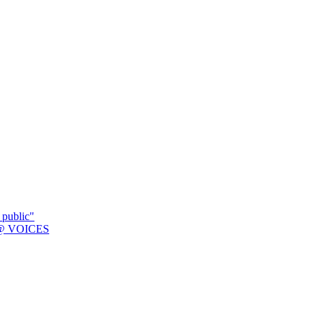
 public"
K @ VOICES