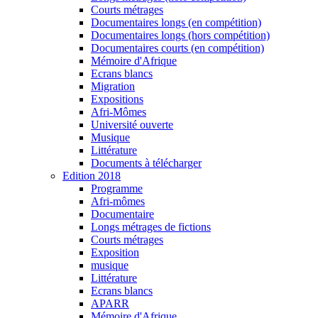
Courts métrages
Documentaires longs (en compétition)
Documentaires longs (hors compétition)
Documentaires courts (en compétition)
Mémoire d'Afrique
Ecrans blancs
Migration
Expositions
Afri-Mômes
Université ouverte
Musique
Littérature
Documents à télécharger
Edition 2018
Programme
Afri-mômes
Documentaire
Longs métrages de fictions
Courts métrages
Exposition
musique
Littérature
Ecrans blancs
APARR
Mémoire d'Afrique