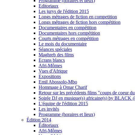
Programme (horaires et lieux)
Editoriaux
Les jurys de l'édition 2015
Longs métrages de fiction en competition
Longs métrages de fiction hors compétition
Documentaires en compétition
Documentaires hors compétition
Courts métrages en compétition
Le mois du documentaire
Séances spéciales
Maghreb des films
Ecrans blancs
Afri-Mômes
Vues d'Afrique
Expositions
Emil Abossolo-Mbo
Hommage à Omar Charif
Retour sur les précédents films "coups de coeur du
Soirée DJ en musique(s) africaine(s) by BLAC
L'équipe de l'édition 2015
Les invités
Programme (horaires et lieux)
Édition 2014
Éditoriaux
Afri-Mômes