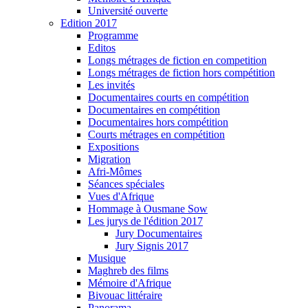
Université ouverte
Edition 2017
Programme
Editos
Longs métrages de fiction en competition
Longs métrages de fiction hors compétition
Les invités
Documentaires courts en compétition
Documentaires en compétition
Documentaires hors compétition
Courts métrages en compétition
Expositions
Migration
Afri-Mômes
Séances spéciales
Vues d'Afrique
Hommage à Ousmane Sow
Les jurys de l'édition 2017
Jury Documentaires
Jury Signis 2017
Musique
Maghreb des films
Mémoire d'Afrique
Bivouac littéraire
Panorama