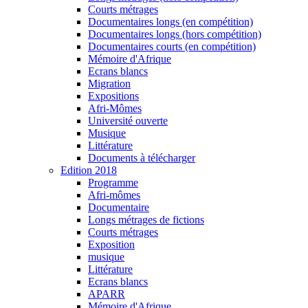
Courts métrages
Documentaires longs (en compétition)
Documentaires longs (hors compétition)
Documentaires courts (en compétition)
Mémoire d'Afrique
Ecrans blancs
Migration
Expositions
Afri-Mômes
Université ouverte
Musique
Littérature
Documents à télécharger
Edition 2018
Programme
Afri-mômes
Documentaire
Longs métrages de fictions
Courts métrages
Exposition
musique
Littérature
Ecrans blancs
APARR
Mémoire d'Afrique