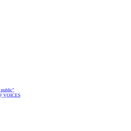
 public"
K @ VOICES