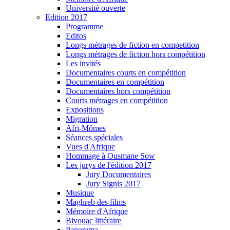
Université ouverte
Edition 2017
Programme
Editos
Longs métrages de fiction en competition
Longs métrages de fiction hors compétition
Les invités
Documentaires courts en compétition
Documentaires en compétition
Documentaires hors compétition
Courts métrages en compétition
Expositions
Migration
Afri-Mômes
Séances spéciales
Vues d'Afrique
Hommage à Ousmane Sow
Les jurys de l'édition 2017
Jury Documentaires
Jury Signis 2017
Musique
Maghreb des films
Mémoire d'Afrique
Bivouac littéraire
Panorama