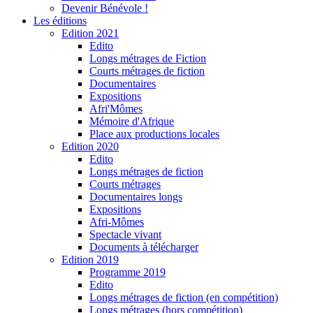
Devenir Bénévole !
Les éditions
Edition 2021
Edito
Longs métrages de Fiction
Courts métrages de fiction
Documentaires
Expositions
Afri'Mômes
Mémoire d'Afrique
Place aux productions locales
Edition 2020
Edito
Longs métrages de fiction
Courts métrages
Documentaires longs
Expositions
Afri-Mômes
Spectacle vivant
Documents à télécharger
Edition 2019
Programme 2019
Edito
Longs métrages de fiction (en compétition)
Longs métrages (hors compétition)